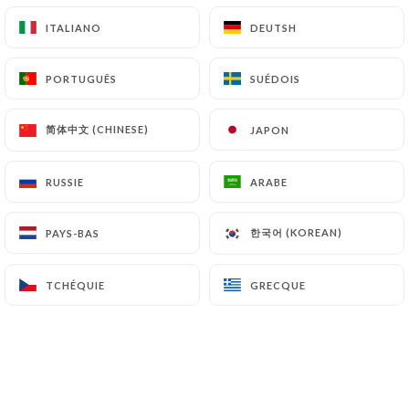
ITALIANO
ITALIANO
DEUTSH
DEUTSH
20 AVIS
BRASSERIE
PORTUGUÊS
PORTUGUÊS
SUÉDOIS
SUÉDOIS
31 Rue Portalis
13100 Aix-En-Provence France
简体中文 (CHINESE)
简体中文 (CHINESE)
JAPON
JAPON
RUSSIE
RUSSIE
ARABE
ARABE
한국어 (KOREAN)
한국어 (KOREAN)
PAYS-BAS
PAYS-BAS
TCHÉQUIE
TCHÉQUIE
GRECQUE
GRECQUE
Qui sommes nous?