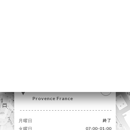
約
ャ
リ
ビ
ー
ニ
ー
絡
31 Rue Portalis
13100 Aix-en-
Provence France
月曜日
終了
火曜日
07:00-01:00