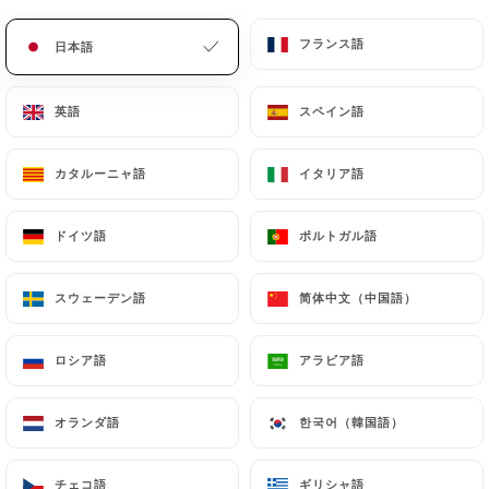
メニュー
JA
フランス語
フランス語
日本語
日本語
英語
英語
スペイン語
スペイン語
カタルーニャ語
カタルーニャ語
イタリア語
イタリア語
/
ホーム
連絡先
連絡先
ドイツ語
ドイツ語
ポルトガル語
ポルトガル語
スウェーデン語
スウェーデン語
简体中文（中国語）
简体中文（中国語）
ロシア語
ロシア語
アラビア語
アラビア語
オランダ語
オランダ語
한국어（韓国語）
한국어（韓国語）
Brasserie des arts
チェコ語
チェコ語
ギリシャ語
ギリシャ語