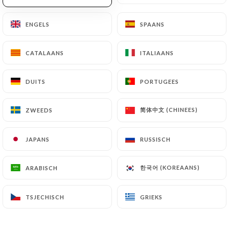
Salade de poulet croustillant
Légumes de saison, poivrons marinés, oignons
ENGELS
ENGELS
SPAANS
SPAANS
rouges, tomate confite, sauce tartare
17.00€
CATALAANS
CATALAANS
ITALIAANS
ITALIAANS
Salade crétoise
DUITS
DUITS
PORTUGEES
PORTUGEES
Crudité, trio de falafel, feta, olives, croutons,
tomates confites
简体中文 (CHINEES)
简体中文 (CHINEES)
ZWEEDS
ZWEEDS
17.00€
JAPANS
JAPANS
RUSSISCH
RUSSISCH
한국어 (KOREAANS)
한국어 (KOREAANS)
ARABISCH
ARABISCH
PLATS
TSJECHISCH
TSJECHISCH
GRIEKS
GRIEKS
Fish & chips
18.00€