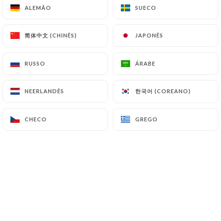
ALEMÃO
ALEMÃO
SUECO
SUECO
PT
MENU
简体中文 (CHINÊS)
简体中文 (CHINÊS)
JAPONÊS
JAPONÊS
RUSSO
RUSSO
ÁRABE
ÁRABE
/
PÁGINA INICIAL
GALERIA
한국어 (COREANO)
한국어 (COREANO)
NEERLANDÊS
NEERLANDÊS
Galeria
CHECO
CHECO
GREGO
GREGO