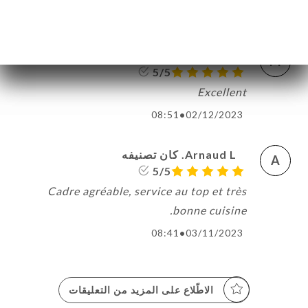
07:19
•
22/03/2024
MARYLINE A. كان تصنيفه
M
5/5
Excellent
08:51
•
02/12/2023
Arnaud L. كان تصنيفه
A
5/5
Cadre agréable, service au top et très
bonne cuisine.
08:41
•
03/11/2023
الاطّلاع على المزيد من التعليقات