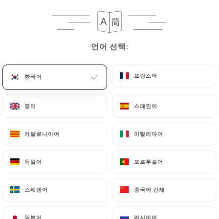
메뉴
KO
언어 선택:
언어 선택:
프랑스어
프랑스어
한국어
한국어
/
홈
리뷰
리뷰
영어
영어
스페인어
스페인어
카탈로니아어
카탈로니아어
이탈리아어
이탈리아어
독일어
독일어
포르투갈어
포르투갈어
20 Uniiti 리뷰
4.9 / 5
스웨덴어
스웨덴어
중국어 간체
중국어 간체
100% 실제 검증된 리뷰입니다.
일본어
일본어
러시아어
러시아어