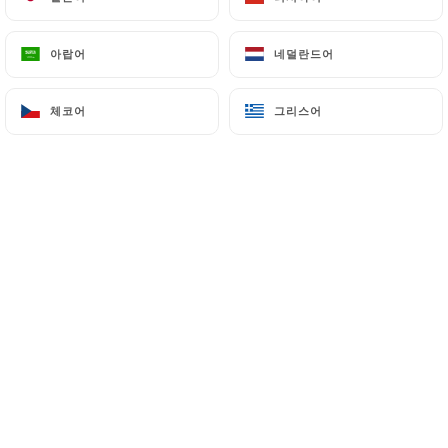
아랍어
아랍어
네덜란드어
네덜란드어
Romain B. 평가
R
5/5
체코어
체코어
그리스어
그리스어
01/12/2024
•
05:20
Lisa-Marie P. 평가
L
5/5
31/10/2024
•
06:53
Céline G. 평가
C
5/5
12/10/2024
•
05:57
Estelle P. 평가
E