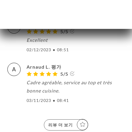
22/03/2024
•
07:19
MARYLINE A. 평가
M
5/5
Excellent
02/12/2023
•
08:51
Arnaud L. 평가
A
5/5
Cadre agréable, service au top et très
bonne cuisine.
03/11/2023
•
08:41
리뷰 더 보기